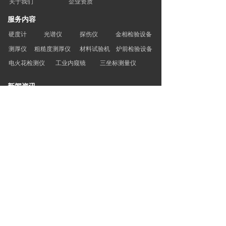
关于我们
企业资质
服务内容
硬度计
光谱仪
探伤仪
金相检验设备
测厚仪
粗糙度测厚仪
材料试验机
炉前检验设备
电火花检测仪
工业内窥镜
三坐标测量仪
新闻资讯
公司新闻
行业资讯
技术资讯
联系我们
联系人：刘经理
电话 : 13614285815
网址：www.hyjcdl.cn
地址1 : 大连市甘井子区亿达春田留田街19号305室
地址2：辽宁省大连市甘井子区大连湾镇李家村
(昌晟产业园内)