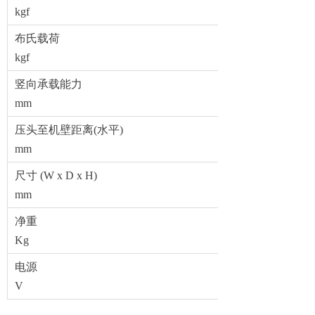
kgf
布氏载荷
kgf
竖向承载能力
mm
压头至机壁距离(水平)
mm
尺寸 (W x D x H)
mm
净重
Kg
电源
V