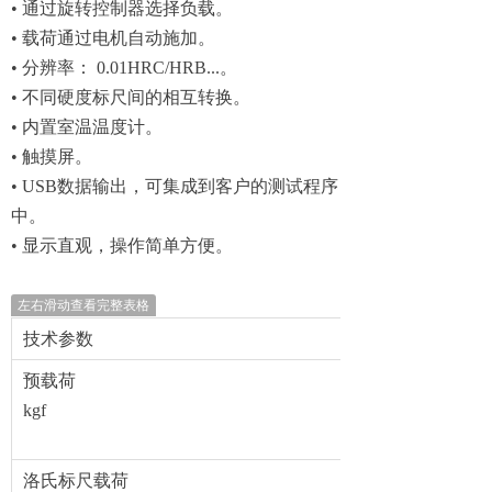
• 通过旋转控制器选择负载。
• 载荷通过电机自动施加。
• 分辨率： 0.01HRC/HRB...。
• 不同硬度标尺间的相互转换。
• 内置室温温度计。
• 触摸屏。
• USB数据输出，可集成到客户的测试程序
中。
• 显示直观，操作简单方便。
左右滑动查看完整表格
技术参数
预载荷
kgf
洛氏标尺载荷